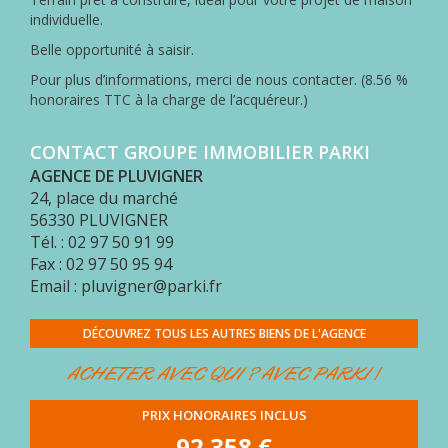
MON
individuelle.
COMPTE
Belle opportunité à saisir.
ESPACE
Pour plus d’informations, merci de nous contacter. (8.56 %
ACQUÉREUR
honoraires TTC à la charge de l’acquéreur.)
CONTACT
CONTACT GROUPE IMMOBILIER PARKI
AGENCE DE PLUVIGNER
24, place du marché
56330
PLUVIGNER
Tél. : 02 97 50 91 99
Fax : 02 97 50 95 94
Email : pluvigner@parki.fr
DÉCOUVREZ TOUS LES AUTRES BIENS DE L'AGENCE
ACHETER AVEC QUI ? AVEC PARKI !
PRIX HONORAIRES INCLUS
92 358 €