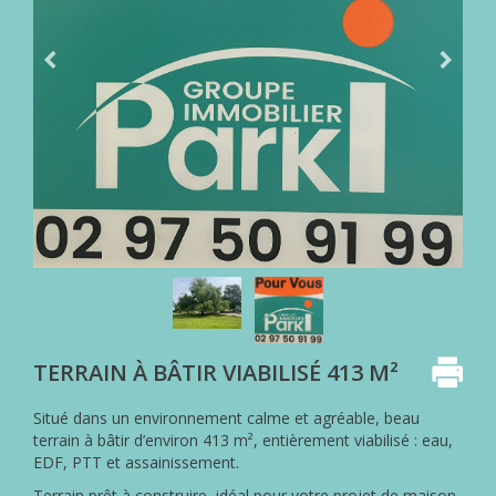
NOS
HONORAIRES
ACHETER
AVEC
PARKI
VENDRE
AVEC
PARKI
QUI
EST
PARKI
?
LES
SERVICES
TERRAIN À BÂTIR VIABILISÉ 413 M²
PARKI
Situé dans un environnement calme et agréable, beau
MA
terrain à bâtir d’environ 413 m², entièrement viabilisé : eau,
SÉLECTION
EDF, PTT et assainissement.
PARKI
Terrain prêt à construire, idéal pour votre projet de maison