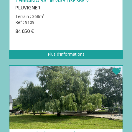
TERRAIN À BÂTIR VIABILISÉ 368 M²
PLUVIGNER
Terrain : 368m²
Ref : 9109
84 050 €
Plus d'informations