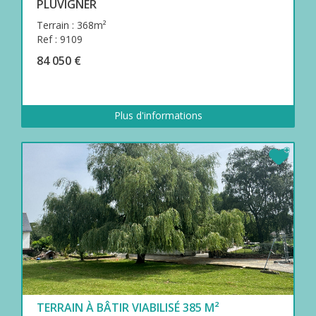
PLUVIGNER
Terrain : 368m²
Ref : 9109
84 050 €
Plus d'informations
TERRAIN À BÂTIR VIABILISÉ 385 M²