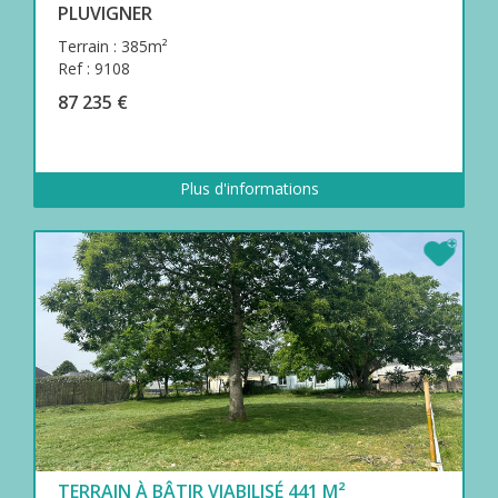
PLUVIGNER
Terrain : 385m²
Ref : 9108
87 235 €
Plus d'informations
TERRAIN À BÂTIR VIABILISÉ 441 M²