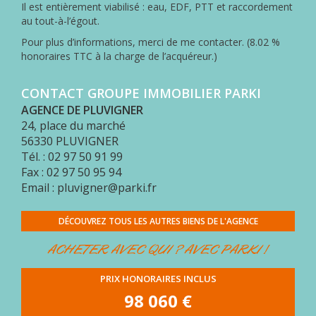
Il est entièrement viabilisé : eau, EDF, PTT et raccordement
MON
au tout-à-l’égout.
COMPTE
Pour plus d’informations, merci de me contacter. (8.02 %
ESPACE
honoraires TTC à la charge de l’acquéreur.)
ACQUÉREUR
CONTACT
CONTACT GROUPE IMMOBILIER PARKI
AGENCE DE PLUVIGNER
24, place du marché
56330
PLUVIGNER
Tél. : 02 97 50 91 99
Fax : 02 97 50 95 94
Email : pluvigner@parki.fr
DÉCOUVREZ TOUS LES AUTRES BIENS DE L'AGENCE
ACHETER AVEC QUI ? AVEC PARKI !
PRIX HONORAIRES INCLUS
98 060 €