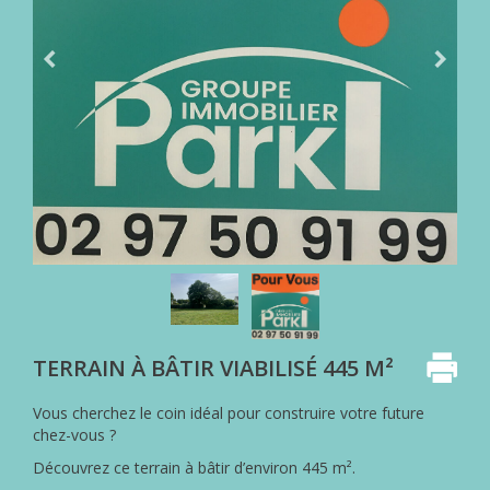
NOS
HONORAIRES
ACHETER
AVEC
PARKI
VENDRE
AVEC
PARKI
QUI
EST
PARKI
?
LES
SERVICES
TERRAIN À BÂTIR VIABILISÉ 445 M²
PARKI
Vous cherchez le coin idéal pour construire votre future
MA
chez-vous ?
SÉLECTION
PARKI
Découvrez ce terrain à bâtir d’environ 445 m².